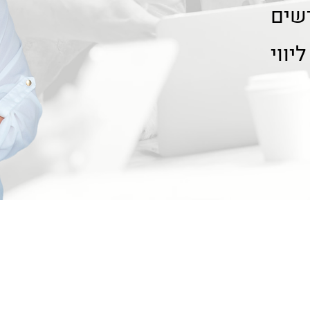
דשים
יווי