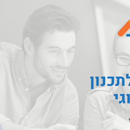
תכנון
גי